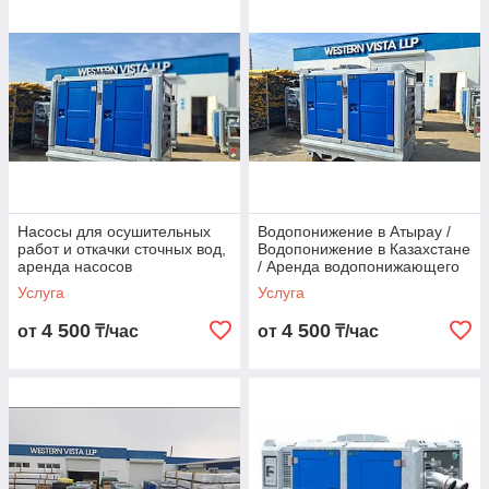
доступной цене. Гарантируем исправность установок и
индивидуальный подбор насосов для откачки воды под
условия эксплуатации.
Посмотреть ассортимент
Насосы для осушительных
Водопонижение в Атырау /
работ и откачки сточных вод,
Водопонижение в Казахстане
аренда насосов
/ Аренда водопонижающего
оборудования
Услуга
Услуга
4 500
4 500
от
₸/час
от
₸/час