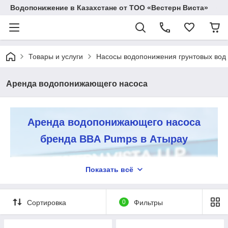
Водопонижение в Казахстане от ТОО «Вестерн Виста»
Товары и услуги
Насосы водопонижения грунтовых вод
Аренда водопонижающего насоса
Аренда водопонижающего насоса
бренда BBA Pumps в Атырау
Компания «Вестерн Виста» является единственным
Показать всё
официальным дистрибьютором торговой марки BBA
Pumps. Мы предлагаем полный ассортимент насосов для
водопонижения грунтовых вод голландского бренда на
Сортировка
0
Фильтры
рынке Казахстана. Все оборудование поставляется с
официальными гарантиями и предлагается в аренду по