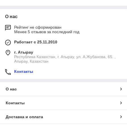
Сертифицированное оборудование
У нас можно оформить прокат насосов для
осушения и откачивания грунтовых вод, которые
О нас
соответствуют стандартам охраны окружающей
среды.
Рейтинг не сформирован
Менее 5 отзывов за последний год
Работает с 25.11.2010
г. Атырау
Республика Казахстан, г. Атырау, ул. А.Жубанова, 65. ,
Экономия денежных средств
Атырау, Казахстан
Услуги аренды экономнее покупки нового
оборудования, особенно когда откачка носит
Контакты
временный характер и не требуется на
постоянной основе.
О нас
Контакты
Гарантия качества и надежности
Доставка и оплата
Перед отправкой каждая модель проходит
диагностику и сервис на предмет исправной