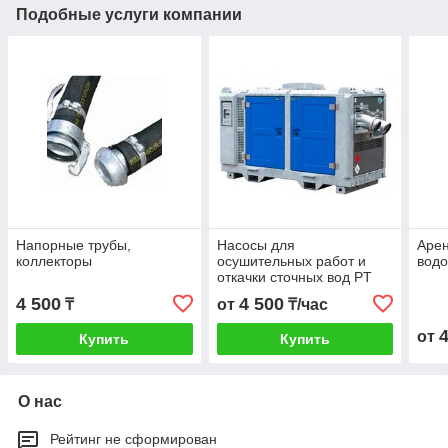
Подобные услуги компании
Напорные трубы,
Насосы для
Аре
коллекторы
осушительных работ и
вод
откачки сточных вод PT
150 D200 Аренда насосов
4 500
4 500
₸
от
₸/час
от
Купить
Купить
О нас
Рейтинг не сформирован