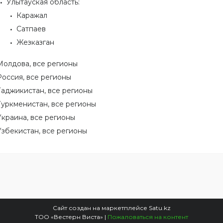
Улытауская область:
Каражал
Сатпаев
Жезказган
Молдова, все регионы
Россия, все регионы
Таджикистан, все регионы
Туркменистан, все регионы
Украина, все регионы
Узбекистан, все регионы
Сайт создан на маркетплейсе
Satu.kz
ТОО «Вестерн Виста» |
Пожаловаться на контент