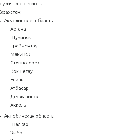
Грузия, все регионы
Казахстан:
Акмолинская область:
Астана
Щучинск
Ерейментау
Макинск
Степногорск
Кокшетау
Есиль
Атбасар
Державинск
Акколь
Актюбинская область:
Шалкар
Эмба