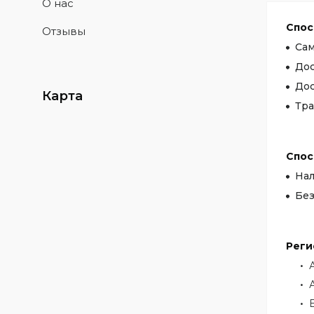
О нас
Спос
Отзывы
Са
Дос
Дос
Карта
Тра
Спос
На
Без
Реги