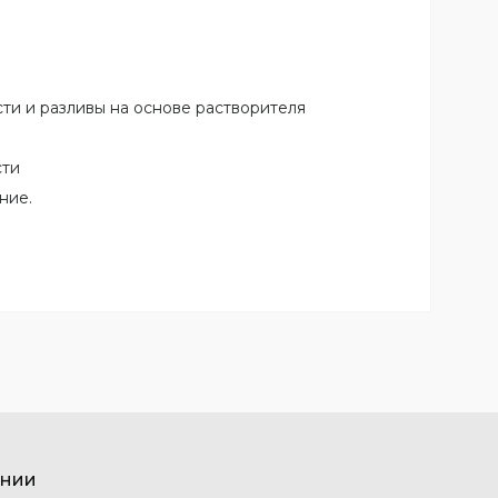
и и разливы на основе растворителя
сти
ние.
ании