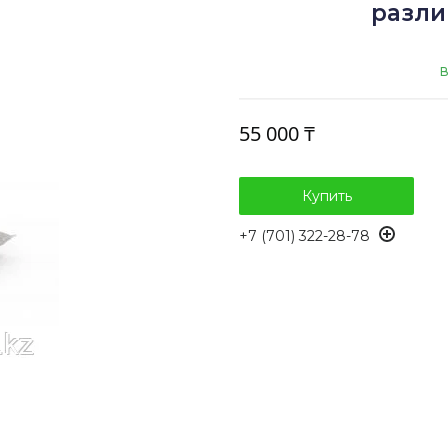
разли
В
55 000 ₸
Купить
+7 (701) 322-28-78