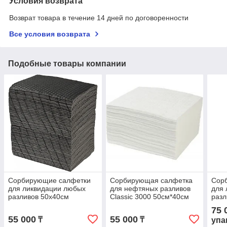
Условия возврата
Возврат товара в течение 14 дней по договоренности
Все условия возврата
Подобные товары компании
Сорбирующие салфетки
Сорбирующая салфетка
Сор
для ликвидации любых
для нефтяных разливов
для 
разливов 50х40см
Classic 3000 50см*40см
разл
1,2м
75 
55 000
55 000
₸
₸
упа