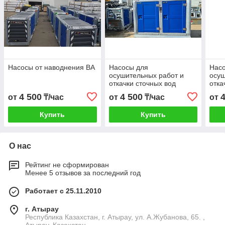
Насосы от наводнения ВА
Насосы для
Нас
осушительных работ и
осуш
откачки сточных вод
отка
BA200E D328
150 
4 500
4 500
от
₸/час
от
₸/час
от
Купить
Купить
О нас
Рейтинг не сформирован
Менее 5 отзывов за последний год
Работает с 25.11.2010
г. Атырау
Республика Казахстан, г. Атырау, ул. А.Жубанова, 65. ,